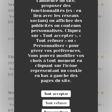
l'audience du site,
Armand
G
proposer des
fonctionnalités (ex : en
2026-07-10
- 20:00 - Couverts 6
lien avec les réseaux
Service
:
5
/5
Ambiance
:
5
/5
Cuisine
:
5
/5
Qualité / Prix
:
sociaux) ou afficher des
5
/5
publicités ou contenus
personnalisés. Cliquez
sur « Tout accepter », «
génial !
Tout refuser » ou «
Personnaliser » pour
gérer vos préférences.
Vous pouvez modifier vos
Thibaut
T
choix à tout moment en
2026-07-12
- 12:00 - Couverts 2
cliquant sur l'icône
Service
:
5
/5
Ambiance
:
4
/5
Cuisine
:
4
/5
Qualité / Prix
:
représentant un cookie
5
/5
en bas à gauche des
pages du site.
Stephane
R
Tout accepter
2026-07-11
- 20:00 - Couverts 4
Tout refuser
Service
:
5
/5
Ambiance
:
5
/5
Cuisine
:
5
/5
Qualité / Prix
:
4
/5
Personnaliser