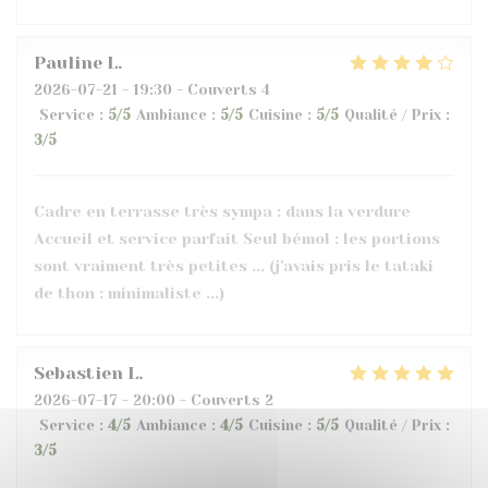
Pauline
L
2026-07-21
- 19:30 - Couverts 4
Service
:
5
/5
Ambiance
:
5
/5
Cuisine
:
5
/5
Qualité / Prix
:
3
/5
Cadre en terrasse très sympa : dans la verdure
Accueil et service parfait Seul bémol : les portions
sont vraiment très petites ... (j'avais pris le tataki
de thon : minimaliste ...)
Sebastien
L
2026-07-17
- 20:00 - Couverts 2
Service
:
4
/5
Ambiance
:
4
/5
Cuisine
:
5
/5
Qualité / Prix
:
3
/5