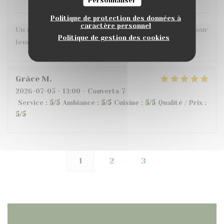
Politique de protection des données à
caractère personnel
Un régale pour nos papilles !et bravo à l équipe pour
Politique de gestion des cookies
leurs bons services !
Grâce
M
2026-07-05
- 13:00 - Couverts 7
Service
:
5
/5
Ambiance
:
5
/5
Cuisine
:
5
/5
Qualité / Prix
:
5
/5
1
2
3