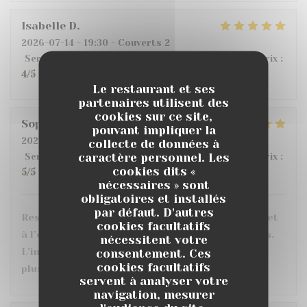
Isabelle
D
2026-07-14
- 19:30 - Couverts 2
Service
:
4
/5
Ambiance
:
5
/5
Cuisine
:
5
/5
Qualité / Prix
:
4
/5
Le restaurant et ses
partenaires utilisent des
cookies sur ce site,
Sophie
C
pouvant impliquer la
2026-07-10
- 20:30 - Couverts 3
collecte de données à
caractère personnel. Les
Service
:
5
/5
Ambiance
:
5
/5
Cuisine
:
5
/5
Qualité / Prix
:
cookies dits «
5
/5
nécessaires » sont
obligatoires et installés
par défaut. D'autres
Restaurant très sympa, personnel très agréable et
cookies facultatifs
à l’écoute. Les plats sont très bons et bien servis.
nécessitent votre
L’intérieur est confortable avec le choix entre
consentement. Ces
cookies facultatifs
plusieurs ambiances et une grande terrasse.
servent à analyser votre
navigation, mesurer