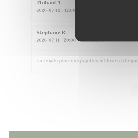
Thibaut
T
2026-07-12
- 12:00 - Couverts 2
Stephane
R
2026-07-11
- 20:00 - Couverts 4
Un régale pour nos papilles !et bravo à l équ