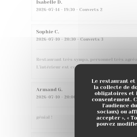
Isabelle
D
2026-07-14
- 19:30 - Couverts 2
Sophie
C
2026-07-10
- 20:30 - Couverts 3
Restaurant très sympa, personnel très agréabl
L’intérieur est confortable avec le choix en
Le restaurant et
la collecte de d
Armand
G
obligatoires et 
2026-07-10
- 20:00 - Couverts 6
consentement. Ce
l'audience du
sociaux) ou af
accepter », « T
génial !
pouvez modifie