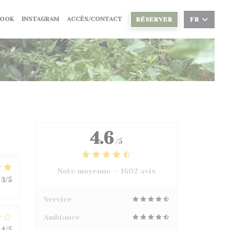
((OUVRE UNE NOUVELLE FENÊTRE))
((OUVRE UNE NOUVELLE FENÊTRE))
BOOK
INSTAGRAM
ACCÈS/CONTACT
RÉSERVER
FR
4.6
/5
Note moyenne —
1602 avis
3
/5
Service
Ambiance
4
/5