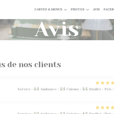
CARTES & MENUS
PHOTOS
AVIS
FACE
Avis
is de nos clients
Service
:
5
/5
Ambiance
:
5
/5
Cuisine
:
5
/5
Qualité / Prix
:
Service
:
5
/5
Ambiance
:
5
/5
Cuisine
:
4
/5
Qualité / Prix
: