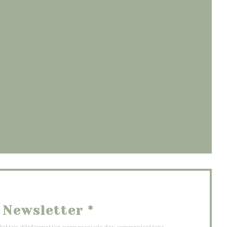
ouvre une nouvelle fenêtre))
elle fenêtre))
e nouvelle fenêtre))
Newsletter
*