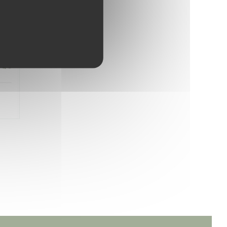
5
/5
4
/5