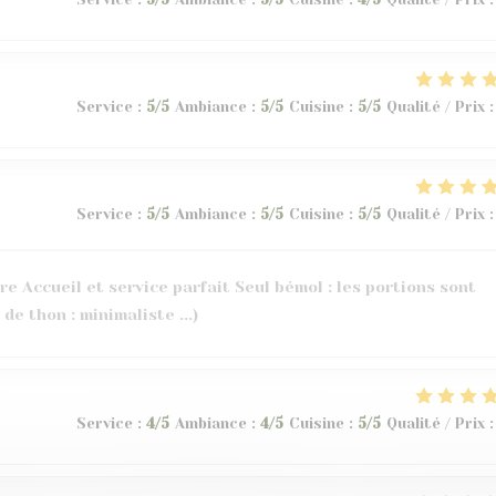
Service
:
5
/5
Ambiance
:
5
/5
Cuisine
:
5
/5
Qualité / Prix
:
Service
:
5
/5
Ambiance
:
5
/5
Cuisine
:
5
/5
Qualité / Prix
:
e Accueil et service parfait Seul bémol : les portions sont
 de thon : minimaliste ...)
Service
:
4
/5
Ambiance
:
4
/5
Cuisine
:
5
/5
Qualité / Prix
: