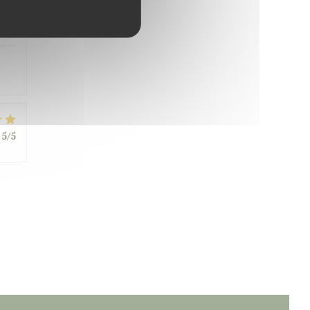
4
/5
5
/5