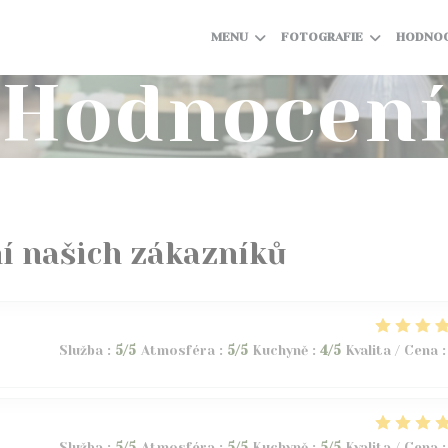
MENU
FOTOGRAFIE
HODNOC
Hodnocení
í našich zákazníků
Služba
:
5
/5
Atmosféra
:
5
/5
Kuchyně
:
4
/5
Kvalita / Cena
:
Služba
:
5
/5
Atmosféra
:
5
/5
Kuchyně
:
5
/5
Kvalita / Cena
: