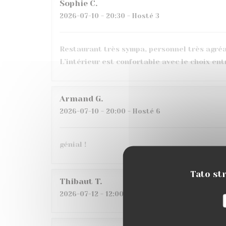
Sophie
C
2026-07-10
- 20:30 - Hosté 3
Restaurant très sympa, personnel très agréabl
L’intérieur est confortable avec le choix en
Armand
G
2026-07-10
- 20:00 - Hosté 6
génial !
Tato str
Thibaut
T
2026-07-12
- 12:00 - Hosté 2