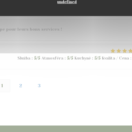
undefined
Služba
:
5
/5
Atmosféra
:
5
/5
Kuchyně
:
5
/5
Kvalita / Cena
:
ipe pour leurs bons services !
Služba
:
5
/5
Atmosféra
:
5
/5
Kuchyně
:
5
/5
Kvalita / Cena
:
1
2
3