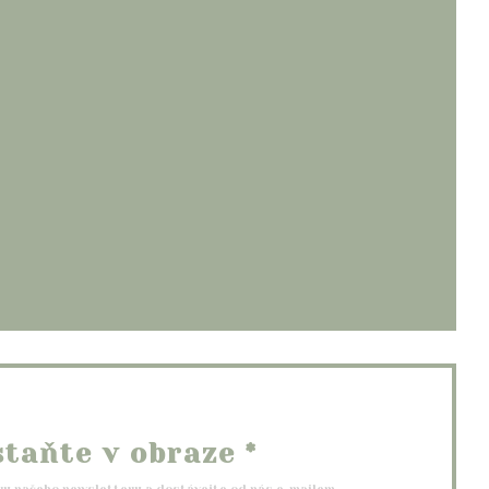
otevře se v novém okně))
vém okně))
e v novém okně))
staňte v obraze
*