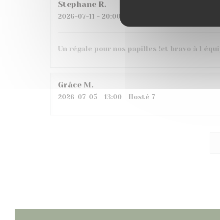
Stephane
R
2026-07-11
- 20:00 - Hosté 4
Un régale pour nos papilles !et bravo à l équ
Grâce
M
2026-07-05
- 13:00 - Hosté 7