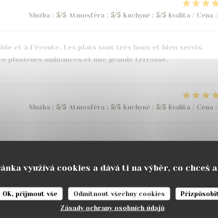
Služba
:
5
/5
Atmosféra
:
5
/5
Kuchyně
:
5
/5
Kvalita / Cena
:
e et à l’écoute. Les plats sont très bons et bien servis.
tre plusieurs ambiances et une grande terrasse.
Služba
:
5
/5
Atmosféra
:
5
/5
Kuchyně
:
5
/5
Kvalita / Cena
:
ánka využívá cookies a dává ti na výběr, co chceš 
Služba
:
5
/5
Atmosféra
:
4
/5
Kuchyně
:
4
/5
Kvalita / Cena
:
OK, přijmout vše
Odmítnout všechny cookies
Přizpůsobi
Zásady ochrany osobních údajů