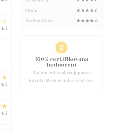
Atmosféra
Menu
Kvalita/Cena
3
/5
100% certifikovaná
hodnocení
Hodnocení poskytují pouze
klienti, kteří učinili rezervace
3
/5
4
/5