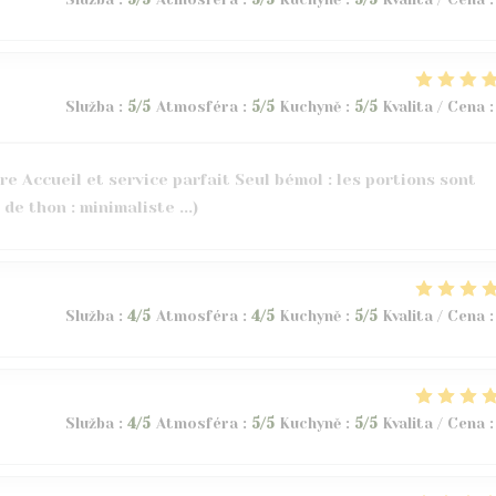
Služba
:
5
/5
Atmosféra
:
5
/5
Kuchyně
:
5
/5
Kvalita / Cena
:
e Accueil et service parfait Seul bémol : les portions sont
 de thon : minimaliste ...)
Služba
:
4
/5
Atmosféra
:
4
/5
Kuchyně
:
5
/5
Kvalita / Cena
:
Služba
:
4
/5
Atmosféra
:
5
/5
Kuchyně
:
5
/5
Kvalita / Cena
: