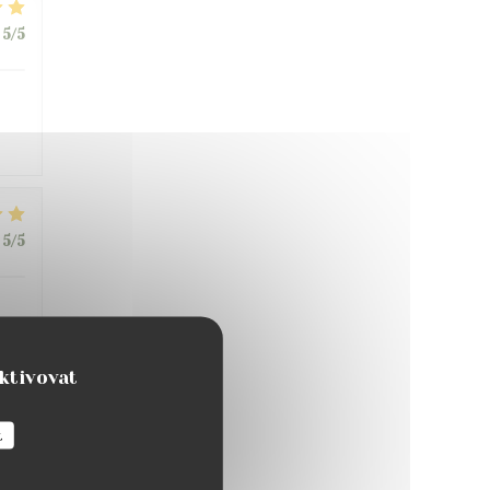
5
/5
5
/5
aktivovat
5
/5
t