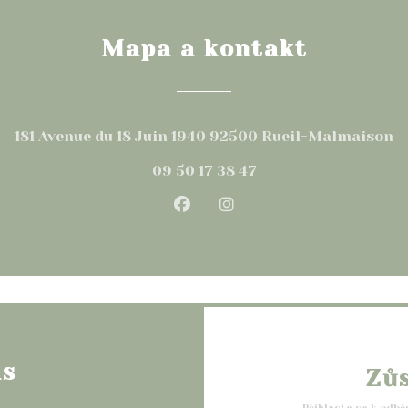
Mapa a kontakt
((
181 Avenue du 18 Juin 1940 92500 Rueil-Malmaison
09 50 17 38 47
Facebook ((otevře se v no
Instagram ((otevře s
ás
Zů