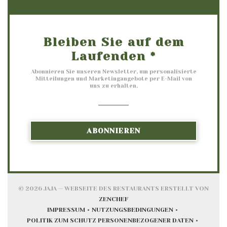
Bleiben Sie auf dem
Laufenden
*
Abonnieren Sie unseren Newsletter, um personalisierte
Mitteilungen und Marketingangebote per E-Mail von
uns zu erhalten.
ABONNIEREN
© 2026 JAJA — WEBSEITE DES RESTAURANTS ERSTELLT VON
((ÖFFNET EIN NEUES FENSTER)
ZENCHEF
IMPRESSUM
NUTZUNGSBEDINGUNGEN
((ÖFFNET EIN NEUES FENSTER))
((ÖFFNET EIN NEUES FENSTE
POLITIK ZUM SCHUTZ PERSONENBEZOGENER DATEN
((ÖFFNET EIN NEUES FENSTER))