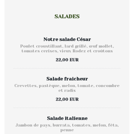
SALADES
Notre salade César
Poulet croustillant, lard grillé, œuf mollet,
tomates cerises, vieux Rodez et croûtons
22,00 EUR
Salade fraicheur
Crevettes, pastèque, melon, tomate, concombre
et radis
22,00 EUR
Salade italienne
Jambon de pays, burrata, tomates, melon, fêta,
penne