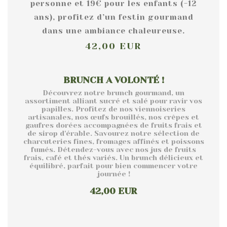
personne et 19€ pour les enfants (-12
ans), profitez d’un festin gourmand
dans une ambiance chaleureuse.
42,00 EUR
BRUNCH A VOLONTÉ !
Découvrez notre brunch gourmand, un
assortiment alliant sucré et salé pour ravir vos
papilles. Profitez de nos viennoiseries
artisanales, nos œufs brouillés, nos crêpes et
gaufres dorées accompagnées de fruits frais et
de sirop d'érable. Savourez notre sélection de
charcuteries fines, fromages affinés et poissons
fumés. Détendez-vous avec nos jus de fruits
frais, café et thés variés. Un brunch délicieux et
équilibré, parfait pour bien commencer votre
journée !
42,00 EUR