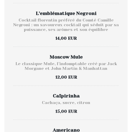
L’emblématique Negroni
Cocktail florentin préféré du Comté Camille
Negroni : un savoureux cocktail qui séduit par sa
puissance, ses arômes et son équilibre
14,00 EUR
Moscow Mule
Le classique Mule, l’indomptable créé par Jack
Morgane et John Martin & Manhattan
12,00 EUR
Caïpirinha
Cachaça, sucre, citron
15,00 EUR
Americano