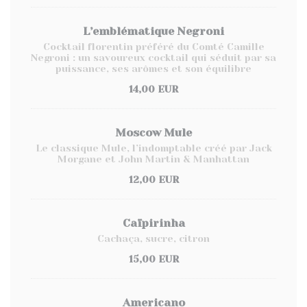
L’emblématique Negroni
Cocktail florentin préféré du Comté Camille
Negroni : un savoureux cocktail qui séduit par sa
puissance, ses arômes et son équilibre
14,00 EUR
Moscow Mule
Le classique Mule, l’indomptable créé par Jack
Morgane et John Martin & Manhattan
12,00 EUR
Caïpirinha
Cachaça, sucre, citron
15,00 EUR
Americano