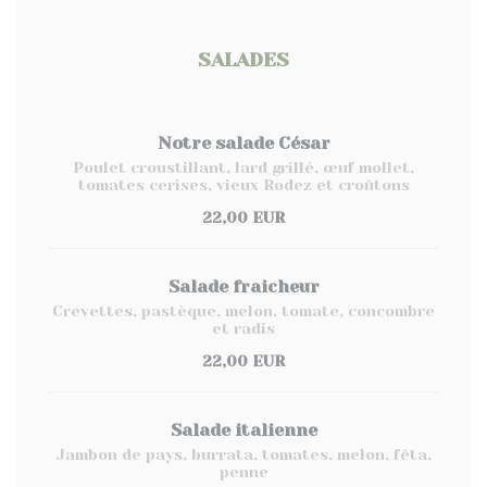
SALADES
Notre salade César
Poulet croustillant, lard grillé, œuf mollet,
tomates cerises, vieux Rodez et croûtons
22,00 EUR
Salade fraicheur
Crevettes, pastèque, melon, tomate, concombre
et radis
22,00 EUR
Salade italienne
Jambon de pays, burrata, tomates, melon, fêta,
penne