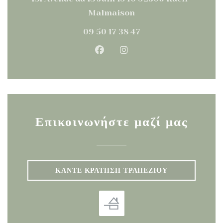
((ανοίγει σε νέο παράθυρο)
Malmaison
09 50 17 38 47
Facebook ((ανοίγει σε νέο παρ
Instagram ((ανοίγει σε 
Επικοινωνήστε μαζί μας
ΚΆΝΤΕ ΚΡΆΤΗΣΗ ΤΡΑΠΕΖΙΟΎ