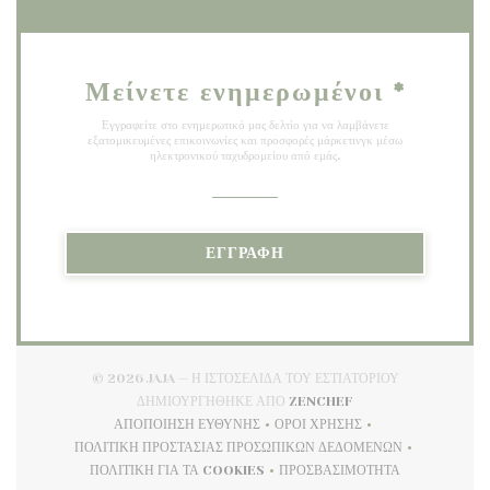
Μείνετε ενημερωμένοι
*
Εγγραφείτε στο ενημερωτικό μας δελτίο για να λαμβάνετε
εξατομικευμένες επικοινωνίες και προσφορές μάρκετινγκ μέσω
ηλεκτρονικού ταχυδρομείου από εμάς.
ΕΓΓΡΑΦΉ
© 2026 JAJA — Η ΙΣΤΟΣΕΛΊΔΑ ΤΟΥ ΕΣΤΙΑΤΟΡΊΟΥ
((ΑΝΟΊΓΕΙ ΣΕ ΝΈΟ Π
ΔΗΜΙΟΥΡΓΉΘΗΚΕ ΑΠΌ
ZENCHEF
ΑΠΟΠΟΊΗΣΗ ΕΥΘΎΝΗΣ
ΌΡΟΙ ΧΡΉΣΗΣ
((ΑΝΟΊΓΕΙ ΣΕ ΝΈΟ ΠΑΡΆΘΥΡΟ))
((ΑΝΟΊΓΕΙ ΣΕ ΝΈΟ ΠΑΡΆΘ
ΠΟΛΙΤΙΚΉ ΠΡΟΣΤΑΣΊΑΣ ΠΡΟΣΩΠΙΚΏΝ ΔΕΔΟΜΈΝΩΝ
((ΑΝΟΊΓΕΙ ΣΕ ΝΈΟ ΠΑΡΆΘΥΡΟ))
ΠΟΛΙΤΙΚΉ ΓΙΑ ΤΑ COOKIES
ΠΡΟΣΒΑΣΙΜΌΤΗΤΑ
((ΑΝΟΊΓΕΙ ΣΕ ΝΈΟ ΠΑΡΆΘΥΡΟ))
((ΑΝΟΊΓΕΙ ΣΕ ΝΈΟ ΠΑΡ