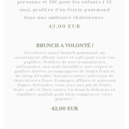
personne et 19€ pour les enfants (-12
ans), profitez d’un festin gourmand
dans une ambiance chaleureuse.
42,00 EUR
BRUNCH A VOLONTÉ !
Découvrez notre brunch gourmand, un
assortiment alliant sucré et salé pour ravir vos
papilles. Profitez de nos viennoiseries
artisanales, nos œufs brouillés, nos crêpes et
gaufres dorées accompagnées de fruits frais et
de sirop d'érable. Savourez notre sélection de
charcuteries fines, fromages affinés et poissons
fumés. Détendez-vous avec nos jus de fruits
frais, café et thés variés. Un brunch délicieux et
équilibré, parfait pour bien commencer votre
journée !
42,00 EUR