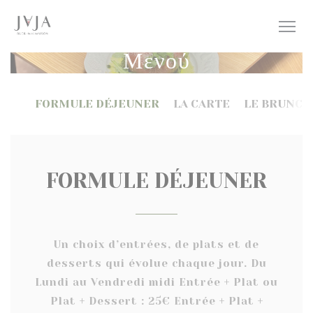
Πίνακας διαχείρισης "Μπισκότων" (Cookies)
Μενού
FORMULE DÉJEUNER
LA CARTE
LE BRUNCH
FORMULE DÉJEUNER
Un choix d’entrées, de plats et de
desserts qui évolue chaque jour. Du
Lundi au Vendredi midi Entrée + Plat ou
Plat + Dessert : 25€ Entrée + Plat +