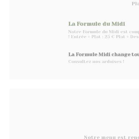
Pl
La Formule du Midi
Notre Formule du Midi est comp
! Entrée + Plat : 25 € Plat + De
La Formule Midi change tou
Consultez nos ardoises !
Notre menu est reno