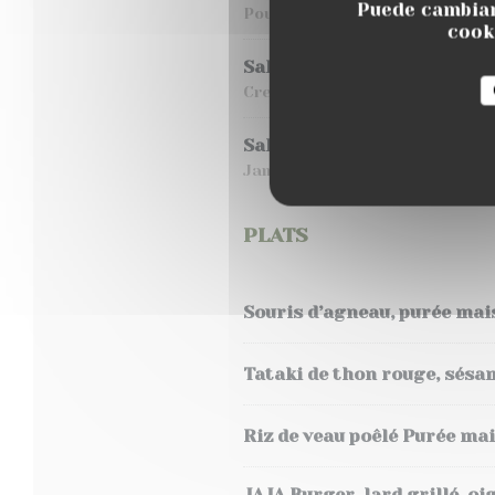
Puede cambiar
Poulet croustillant, lard grill
cooki
Salade fraicheur
Crevettes, pastèque, melon, t
Salade italienne
Jambon de pays, burrata, tomat
PLATS
Souris d’agneau, purée mais
Tataki de thon rouge, sésa
Riz de veau poêlé Purée ma
JAJA Burger, lard grillé, o