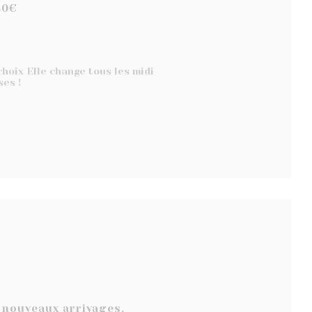
30€
hoix Elle change tous les midi
ses !
 nouveaux arrivages.