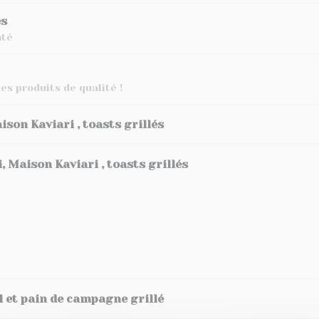
és
mté
es produits de qualité !
ison Kaviari , toasts grillés
 Maison Kaviari , toasts grillés
el et pain de campagne grillé