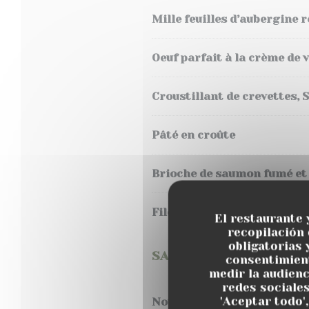
Mille feuilles d’aubergine r
Oeuf parfait à la crème de 
Croustillant de crevettes, S
Pâté en croûte
Brioche de saumon fumé e
Filet de Hareng à l’huile, 
El restaurante 
recopilación
obligatorias 
SALADES
consentimient
medir la audienc
redes sociales
'Aceptar todo'
Notre salade César