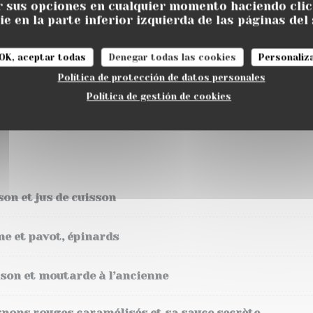
 sus opciones en cualquier momento haciendo clic 
é, œuf mollet, tomates cerises, vieux Rodez et croûtons
e en la parte inferior izquierda de las páginas del 
OK, aceptar todas
Denegar todas las cookies
Personaliz
omate, concombre et radis
Política de protección de datos personales
Política de gestión de cookies
es, melon, fêta, penne
on et jus de cuisson
me et pavot, épinards
ison et moutarde à l’ancienne
ignons rouges caramélisés et sa sauce secrète