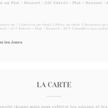
at ou Plat + Dessert : 25€ Entrée + Plat + Dessert : 
osée de : 3 Entrées au choix 3 Plats au choix 3 Desserts au c
ssert : 25 € Entrée + Plat + Dessert : 30 € Consultez nos ardoi
s les Jours
LA CARTE
uvelé chaque mois pour refléter les saisons et les