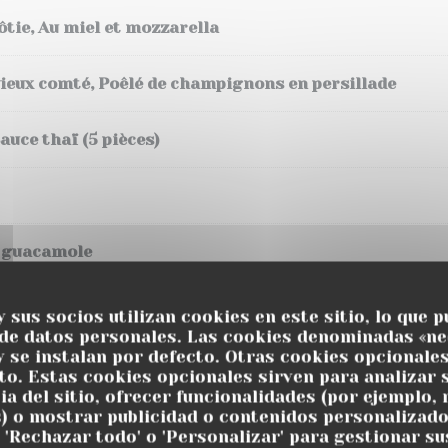
ôtie, Au miel et mozzarella
vieux comté, Poêlé de champignons en persillade
auce thaï (5 pièces)
t guacamole
Pommes tièdes
y sus socios utilizan cookies en este sitio, lo que p
 de datos personales. Las cookies denominadas «ne
y se instalan por defecto. Otras cookies opcionale
o. Estas cookies opcionales sirven para analizar 
ia del sitio, ofrecer funcionalidades (por ejemplo,
) o mostrar publicidad o contenidos personalizado
, 'Rechazar todo' o 'Personalizar' para gestionar su