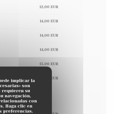
12,00 EUR
14,00 EUR
14,00 EUR
14,00 EUR
15,00 EUR
12,00 EUR
uede implicar la
cesarias» son
s requieren su
su navegación,
 relacionadas con
s. Haga clic en
s preferencias.
22,00 EUR