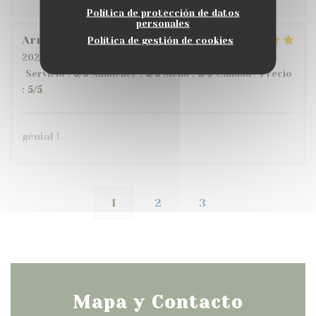
Política de protección de datos
personales
Armand
G
Política de gestión de cookies
2026-07-10
- 20:00 - Invitados 6
Servicio
:
5
/5
Ambiente
:
5
/5
Menú
:
5
/5
Calidad / Precio
:
5
/5
génial !
1
2
3
Mapa y Contacto