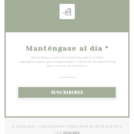
Manténgase al día
*
Suscríbase a nuestro boletín para recibir
comunicaciones personalizadas y ofertas de marketing
por correo electrónico.
SUSCRIBIRSE
© 2026 JAJA — CREACIÓN DE PÁGINA WEB DE RESTAURANTE
((ABRE EN UNA NUEVA VENTA
CON
ZENCHEF