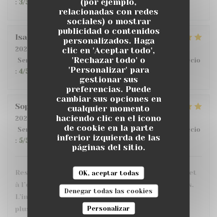
(por ejemplo,
:
3
/5
relacionadas con redes
sociales) o mostrar
publicidad o contenidos
Isabelle
D
personalizados. Haga
clic en 'Aceptar todo',
2026-07-14
- 19:30 - Invitados 2
'Rechazar todo' o
Servicio
:
4
/5
Ambiente
:
5
/5
Menú
:
5
/5
Calidad / Precio
'Personalizar' para
:
4
/5
gestionar sus
preferencias. Puede
cambiar sus opciones en
Sophie
C
cualquier momento
haciendo clic en el icono
2026-07-10
- 20:30 - Invitados 3
de cookie en la parte
Servicio
:
5
/5
Ambiente
:
5
/5
Menú
:
5
/5
Calidad / Precio
inferior izquierda de las
:
5
/5
páginas del sitio.
Restaurant très sympa, personnel très agréable et
OK, aceptar todas
à l’écoute. Les plats sont très bons et bien servis.
Denegar todas las cookies
L’intérieur est confortable avec le choix entre
Personalizar
plusieurs ambiances et une grande terrasse.