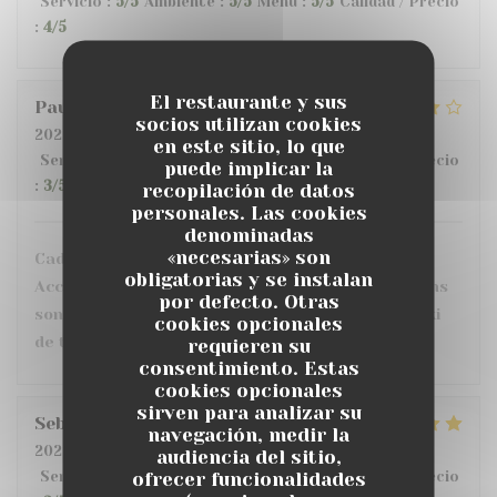
Servicio
:
5
/5
Ambiente
:
5
/5
Menú
:
5
/5
Calidad / Precio
:
4
/5
El restaurante y sus
Pauline
L
socios utilizan cookies
2026-07-21
- 19:30 - Invitados 4
en este sitio, lo que
Servicio
:
5
/5
Ambiente
:
5
/5
Menú
:
5
/5
Calidad / Precio
puede implicar la
:
3
/5
recopilación de datos
personales. Las cookies
denominadas
«necesarias» son
Cadre en terrasse très sympa : dans la verdure
obligatorias y se instalan
Accueil et service parfait Seul bémol : les portions
por defecto. Otras
sont vraiment très petites ... (j'avais pris le tataki
cookies opcionales
de thon : minimaliste ...)
requieren su
consentimiento. Estas
cookies opcionales
sirven para analizar su
Sebastien
L
navegación, medir la
2026-07-17
- 20:00 - Invitados 2
audiencia del sitio,
ofrecer funcionalidades
Servicio
:
4
/5
Ambiente
:
4
/5
Menú
:
5
/5
Calidad / Precio