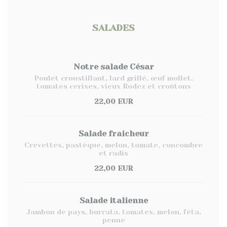
SALADES
Notre salade César
Poulet croustillant, lard grillé, œuf mollet,
tomates cerises, vieux Rodez et croûtons
22,00 EUR
Salade fraicheur
Crevettes, pastèque, melon, tomate, concombre
et radis
22,00 EUR
Salade italienne
Jambon de pays, burrata, tomates, melon, fêta,
penne