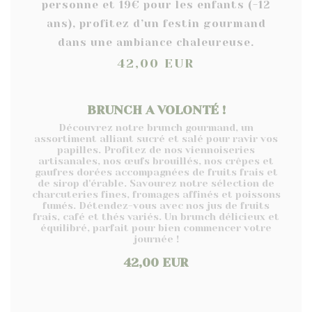
personne et 19€ pour les enfants (-12
ans), profitez d’un festin gourmand
dans une ambiance chaleureuse.
42,00 EUR
BRUNCH A VOLONTÉ !
Découvrez notre brunch gourmand, un
assortiment alliant sucré et salé pour ravir vos
papilles. Profitez de nos viennoiseries
artisanales, nos œufs brouillés, nos crêpes et
gaufres dorées accompagnées de fruits frais et
de sirop d'érable. Savourez notre sélection de
charcuteries fines, fromages affinés et poissons
fumés. Détendez-vous avec nos jus de fruits
frais, café et thés variés. Un brunch délicieux et
équilibré, parfait pour bien commencer votre
journée !
42,00 EUR