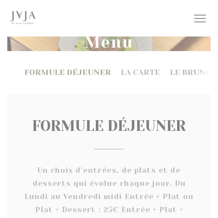
Personalizzazione delle tue scelte sui cookie
Menu
FORMULE DÉJEUNER
LA CARTE
LE BRUNCH
FORMULE DÉJEUNER
Un choix d’entrées, de plats et de
desserts qui évolue chaque jour. Du
Lundi au Vendredi midi Entrée + Plat ou
Plat + Dessert : 25€ Entrée + Plat +