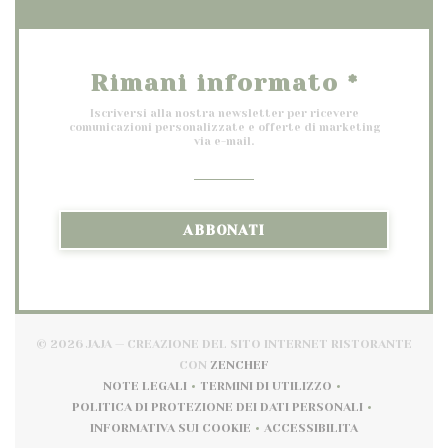
Rimani informato
*
Iscriversi alla nostra newsletter per ricevere
comunicazioni personalizzate e offerte di marketing
via e-mail.
ABBONATI
© 2026 JAJA — CREAZIONE DEL SITO INTERNET RISTORANTE
((APRE UNA NUOVA FINESTRA
CON
ZENCHEF
NOTE LEGALI
TERMINI DI UTILIZZO
((APRE UNA NUOVA FINESTRA))
((APRE UNA NUOVA FINESTR
POLITICA DI PROTEZIONE DEI DATI PERSONALI
((APRE UNA NUOVA FINESTRA))
INFORMATIVA SUI COOKIE
ACCESSIBILITA
((APRE UNA NUOVA FINESTRA))
((APRE UNA NUOVA FI