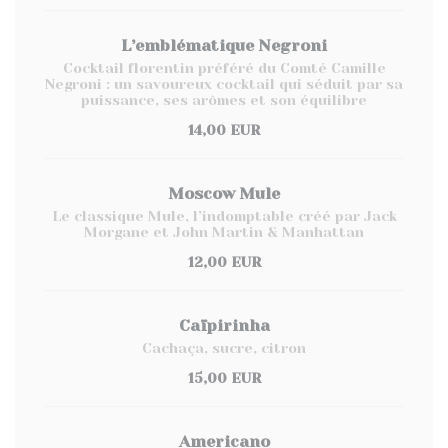
L’emblématique Negroni
Cocktail florentin préféré du Comté Camille
Negroni : un savoureux cocktail qui séduit par sa
puissance, ses arômes et son équilibre
14,00 EUR
Moscow Mule
Le classique Mule, l’indomptable créé par Jack
Morgane et John Martin & Manhattan
12,00 EUR
Caïpirinha
Cachaça, sucre, citron
15,00 EUR
Americano