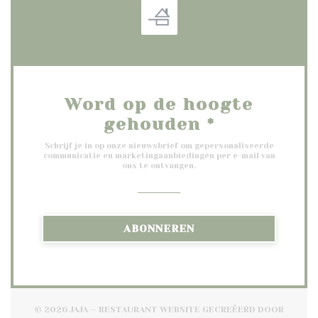
Word op de hoogte
gehouden
*
Schrijf je in op onze nieuwsbrief om gepersonaliseerde
communicatie en marketingaanbiedingen per e-mail van
ons te ontvangen.
ABONNEREN
© 2026 JAJA — RESTAURANT WEBSITE GECREËERD DOOR