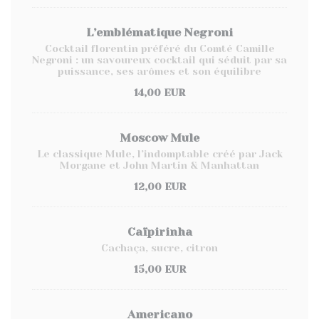
L’emblématique Negroni
Cocktail florentin préféré du Comté Camille
Negroni : un savoureux cocktail qui séduit par sa
puissance, ses arômes et son équilibre
14,00 EUR
Moscow Mule
Le classique Mule, l’indomptable créé par Jack
Morgane et John Martin & Manhattan
12,00 EUR
Caïpirinha
Cachaça, sucre, citron
15,00 EUR
Americano