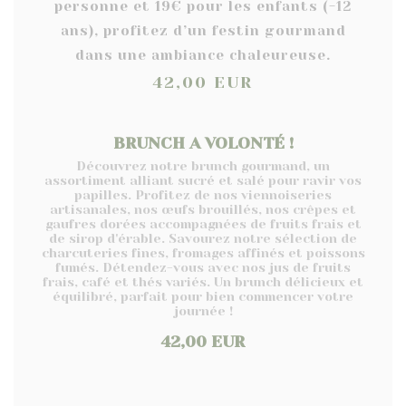
personne et 19€ pour les enfants (-12
ans), profitez d’un festin gourmand
dans une ambiance chaleureuse.
42,00 EUR
BRUNCH A VOLONTÉ !
Découvrez notre brunch gourmand, un
assortiment alliant sucré et salé pour ravir vos
papilles. Profitez de nos viennoiseries
artisanales, nos œufs brouillés, nos crêpes et
gaufres dorées accompagnées de fruits frais et
de sirop d'érable. Savourez notre sélection de
charcuteries fines, fromages affinés et poissons
fumés. Détendez-vous avec nos jus de fruits
frais, café et thés variés. Un brunch délicieux et
équilibré, parfait pour bien commencer votre
journée !
42,00 EUR