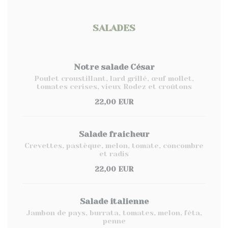
SALADES
Notre salade César
Poulet croustillant, lard grillé, œuf mollet,
tomates cerises, vieux Rodez et croûtons
22,00 EUR
Salade fraicheur
Crevettes, pastèque, melon, tomate, concombre
et radis
22,00 EUR
Salade italienne
Jambon de pays, burrata, tomates, melon, fêta,
penne