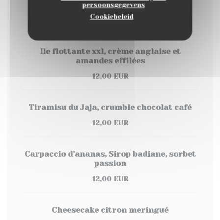
Café Gourmand
persoonsgegevens
Cookiebeleid
12,00 EUR
Ile flottante xxl, crème anglaise et
amandes effilées
12,00 EUR
Tiramisu du Jaja, crumble chocolat café
12,00 EUR
Carpaccio d’ananas, Sirop badiane, sorbet
passion
12,00 EUR
Cheesecake citron meringué