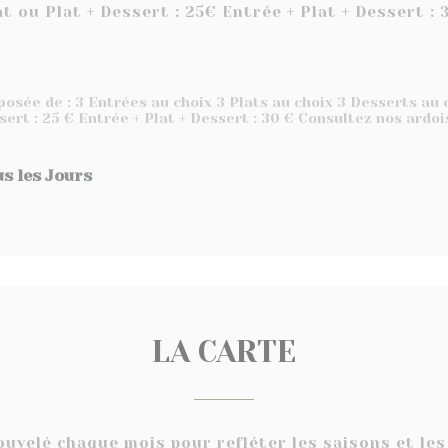
at ou Plat + Dessert : 25€ Entrée + Plat + Dessert : 
osée de : 3 Entrées au choix 3 Plats au choix 3 Desserts au c
ssert : 25 € Entrée + Plat + Dessert : 30 € Consultez nos ardoi
s les Jours
LA CARTE
uvelé chaque mois pour refléter les saisons et les