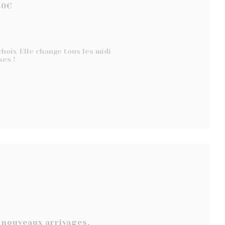
30€
hoix Elle change tous les midi
ses !
 nouveaux arrivages.