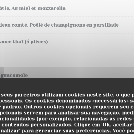
ôtie, Au miel et mozzarella
vieux comté, Poêlé de champignons en persillade
auce thaï (5 pièces)
t guacamole
Pommes tièdes
 seus parceiros utilizam cookies neste site, o que 
pessoais. Os cookies denominados «necessários» s
r padrão. Outros cookies opcionais requerem seu 
pcionais servem para analisar sua navegação, medi
uncionalidades (por exemplo, relacionadas às redes s
 conteúdos personalizados. Clique em 'OK, aceitar 
onalizar' para gerenciar suas preferências. Você po