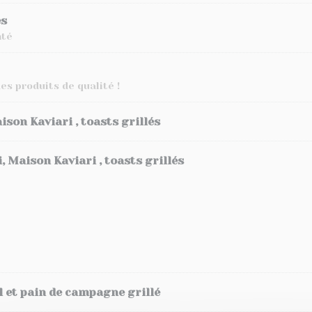
és
mté
es produits de qualité !
ison Kaviari , toasts grillés
 Maison Kaviari , toasts grillés
el et pain de campagne grillé