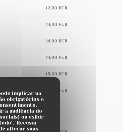
12,00 EUR
14,00 EUR
14,00 EUR
14,00 EUR
15,00 EUR
12,00 EUR
pode implicar na
ão obrigatórios e
consentimento.
r a audiência do
ociais) ou exibir
tudo', 'Recusar
de alterar suas
22,00 EUR