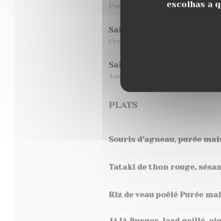
escolhas a q
Poulet croustillant, lard grill
Salade fraicheur
Crevettes, pastèque, melon, t
Salade italienne
Jambon de pays, burrata, tomat
PLATS
Souris d’agneau, purée mais
Tataki de thon rouge, sésa
Riz de veau poêlé Purée ma
JAJA Burger, lard grillé, o