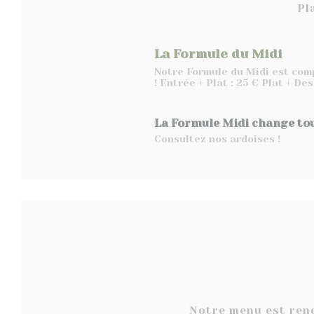
Pl
La Formule du Midi
Notre Formule du Midi est comp
! Entrée + Plat : 25 € Plat + De
La Formule Midi change tou
Consultez nos ardoises !
Notre menu est reno