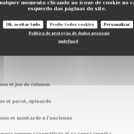
ualquer momento clicando no ícone de cookie no c
é, œuf mollet, tomates cerises, vieux Rodez et croûtons
esquerdo das páginas do site.
OK, aceitar tudo
Proíbe todos cookies
Personalizar
omate, concombre et radis
Política de proteção de dados pessoais
undefined
es, melon, fêta, penne
on et jus de cuisson
me et pavot, épinards
ison et moutarde à l’ancienne
ignons rouges caramélisés et sa sauce secrète