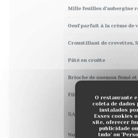
Mille feuilles d’aubergine r
Oeuf parfait à la crème de 
Croustillant de crevettes, S
Pâté en croûte
Brioche de saumon fumé e
Filet de Hareng à l’huile, 
O restaurante e
coleta de dados 
instalados po
SALADES
Esses cookies o
site, oferecer f
publicidade ou
tudo' ou 'Pers
Notre salade César