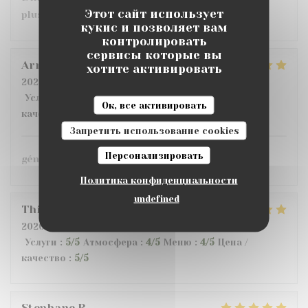
Этот сайт использует
plusieurs ambiances et une grande terrasse.
кукис и позволяет вам
контролировать
сервисы которые вы
Armand
G
хотите активировать
2026-07-10
- 20:00 - гости 6
Услуги
:
5
/5
Атмосфера
:
5
/5
Меню
:
5
/5
Цена /
Ок, все активировать
качество
:
5
/5
Запретить использование cookies
Персонализировать
génial !
Политика конфиденциальности
undefined
Thibaut
T
2026-07-12
- 12:00 - гости 2
Услуги
:
5
/5
Атмосфера
:
4
/5
Меню
:
4
/5
Цена /
качество
:
5
/5
Stephane
R