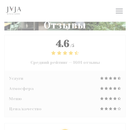
Панель управления cookies
Отзывы
4.6
/5
Средний рейтинг —
1601 отзывы
Услуги
Атмосфера
Меню
Цена/качество