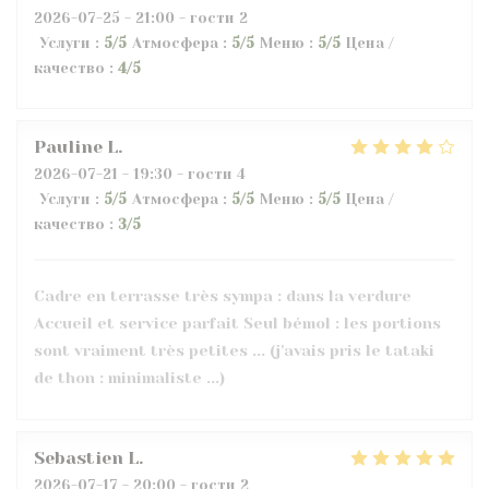
2026-07-25
- 21:00 - гости 2
Услуги
:
5
/5
Атмосфера
:
5
/5
Меню
:
5
/5
Цена /
качество
:
4
/5
Pauline
L
2026-07-21
- 19:30 - гости 4
Услуги
:
5
/5
Атмосфера
:
5
/5
Меню
:
5
/5
Цена /
качество
:
3
/5
Cadre en terrasse très sympa : dans la verdure
Accueil et service parfait Seul bémol : les portions
sont vraiment très petites ... (j'avais pris le tataki
de thon : minimaliste ...)
Sebastien
L
2026-07-17
- 20:00 - гости 2