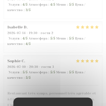
Услуги
:
4
/5
Атмосфера
:
4
/5
Меню
:
5
/5
Цена /
качество
:
3
/5
Isabelle
D
2026-07-14
- 19:30 - гости 2
Услуги
:
4
/5
Атмосфера
:
5
/5
Меню
:
5
/5
Цена /
качество
:
4
/5
Sophie
C
2026-07-10
- 20:30 - гости 3
Услуги
:
5
/5
Атмосфера
:
5
/5
Меню
:
5
/5
Цена /
качество
:
5
/5
Restaurant très sympa, personnel très agréable et
à l’écoute. Les plats sont très bons et bien servis.
L’intérieur est confortable avec le choix entre