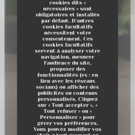
cookies dits «
nécessaires » sont
obligatoires et installés
par défaut. D'autres
cookies facultatifs
nécessitent votre
consentement. Ces
cookies facultatifs
servent à analyser votre
navigation, mesurer
l'audience du site,
proposer des
fonctionnalités (ex : en
Jaja
lien avec les réseaux
sociaux) ou afficher des
publicités ou contenus
BRUNCH
|
RUEIL-MALMAISON
personnalisés. Cliquez
sur « Tout accepter », «
RÉSERVER
Tout refuser » ou «
Personnaliser » pour
gérer vos préférences.
Vous pouvez modifier vos