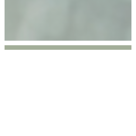
Jaja
En quelques mots, JAJA c’est…
❤️⎜Une parenthèse unique, élégante et
festive grâce à son cadre somptueux et à
sa luxuriante terrasse, ainsi q'un beau