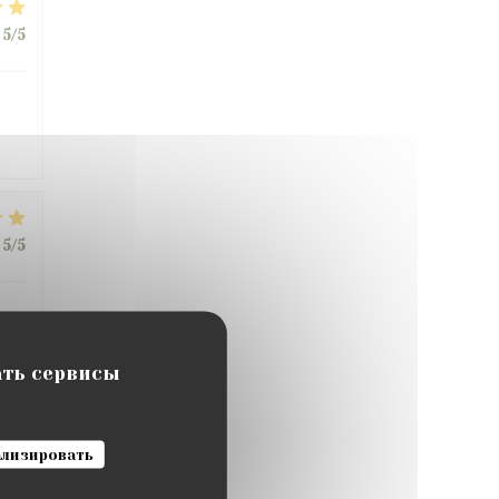
5
/5
5
/5
ать сервисы
5
/5
лизировать