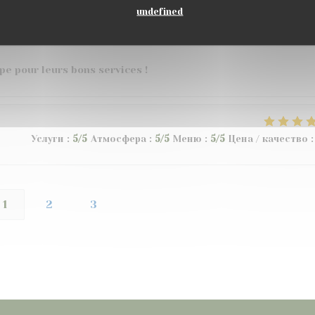
undefined
Услуги
:
5
/5
Атмосфера
:
5
/5
Меню
:
5
/5
Цена / качество
:
ipe pour leurs bons services !
Услуги
:
5
/5
Атмосфера
:
5
/5
Меню
:
5
/5
Цена / качество
:
1
2
3