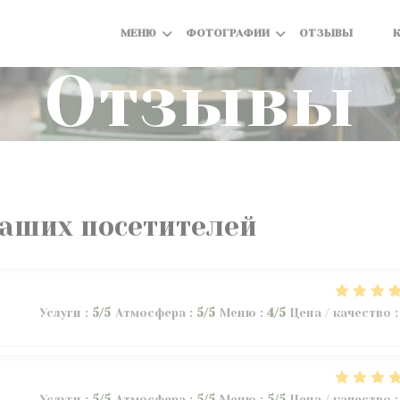
МЕНЮ
ФОТОГРАФИИ
ОТЗЫВЫ
((ОТ
((О
Отзывы
аших посетителей
Услуги
:
5
/5
Атмосфера
:
5
/5
Меню
:
4
/5
Цена / качество
:
Услуги
:
5
/5
Атмосфера
:
5
/5
Меню
:
5
/5
Цена / качество
: