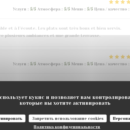
Услуги
:
5
/5
Атмосфера
:
5
/5
Меню
:
5
/5
Цена / качество
:
e et à l’écoute. Les plats sont très bons et bien servis.
tre plusieurs ambiances et une grande terrasse.
Услуги
:
5
/5
Атмосфера
:
5
/5
Меню
:
5
/5
Цена / качество
:
использует кукис и позволяет вам контролиров
которые вы хотите активировать
Услуги
:
5
/5
Атмосфера
:
4
/5
Меню
:
4
/5
Цена / качество
:
ктивировать
Запретить использование cookies
Персона
Политика конфиденциальности