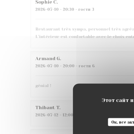
Sophie
C
2026-07-10
- 20:30 - гости 3
Restaurant très sympa, personnel très agréabl
L’intérieur est confortable avec le choix en
Armand
G
2026-07-10
- 20:00 - гости 6
génial !
Этот сайт 
Thibaut
T
2026-07-12
- 12:00 - гости 2
Ок, все а