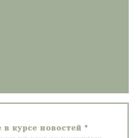
(открывается в новом окне))
в новом окне))
ется в новом окне))
е в курсе новостей
*