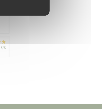
4
/5
5
/5