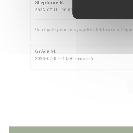
Stephane
R
2026-07-11
- 20:00 - гости 4
Un régale pour nos papilles !et bravo à l équ
Grâce
M
2026-07-05
- 13:00 - гости 7