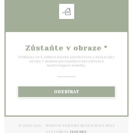
Zůstaňte v obraze
*
Přihlaste se k odběru našeho newsletteru a dostávejte
od nás e-mailem personalizovaná sdělení a
marketingové nabídky.
ODEBÍRAT
© 2026 JAJA — WEBOVÉ STRÁNKY RESTAURACE BYLY
((OTEVŘE SE V NOVÉM O
VYTVOŘENY
ZENCHEF