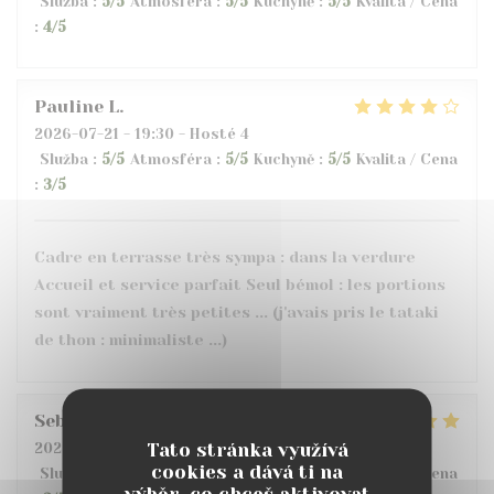
Služba
:
5
/5
Atmosféra
:
5
/5
Kuchyně
:
5
/5
Kvalita / Cena
:
4
/5
Pauline
L
2026-07-21
- 19:30 - Hosté 4
Služba
:
5
/5
Atmosféra
:
5
/5
Kuchyně
:
5
/5
Kvalita / Cena
:
3
/5
Cadre en terrasse très sympa : dans la verdure
Accueil et service parfait Seul bémol : les portions
sont vraiment très petites ... (j'avais pris le tataki
de thon : minimaliste ...)
Sebastien
L
Tato stránka využívá
2026-07-17
- 20:00 - Hosté 2
cookies a dává ti na
Služba
:
4
/5
Atmosféra
:
4
/5
Kuchyně
:
5
/5
Kvalita / Cena
výběr, co chceš aktivovat