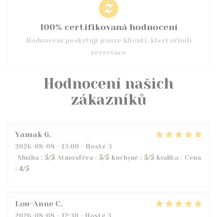
100% certifikovaná hodnocení
Hodnocení poskytují pouze klienti, kteří učinili
rezervace
Hodnocení našich
zákazníků
Yamak
6
2026-08-08
- 13:00 - Hosté 3
Služba
:
5
/5
Atmosféra
:
5
/5
Kuchyně
:
5
/5
Kvalita / Cena
:
4
/5
Lou-Anne
C
2026-08-08
- 12:30 - Hosté 3