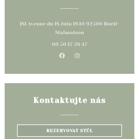
181 Avenue du 18 Juin 1940 92500 Rueil-
((otevře se v novém o
Malmaison
09 50 17 38 47
Facebook ((otevře se v no
Instagram ((otevře s
Kontaktujte nás
REZERVOVAT STŮL