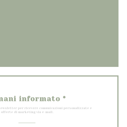
apre una nuova finestra))
 finestra))
 nuova finestra))
mani informato
*
 newsletter per ricevere comunicazioni personalizzate e
offerte di marketing via e-mail.