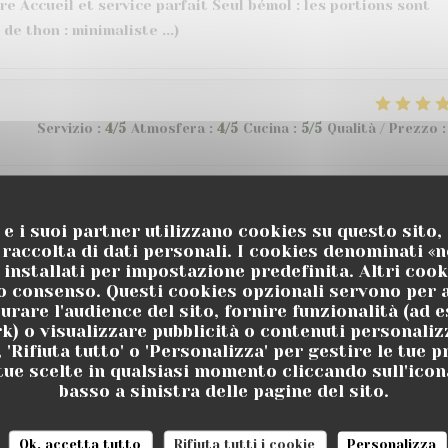
e Accueil et service parfait Seul bémol : les portions sont
 de thon : minimaliste ...)
Servizio
:
4
/5
Atmosfera
:
4
/5
Cucina
:
5
/5
Qualità / Prezzo
:
Servizio
:
4
/5
Atmosfera
:
5
/5
Cucina
:
5
/5
Qualità / Prezzo
:
e e i suoi partner utilizzano cookies su questo sito
raccolta di dati personali. I cookies denominati «
 installati per impostazione predefinita. Altri coo
uo consenso. Questi cookies opzionali servono per a
urare l'audience del sito, fornire funzionalità (ad e
Servizio
:
5
/5
Atmosfera
:
5
/5
Cucina
:
5
/5
Qualità / Prezzo
:
k) o visualizzare pubblicità o contenuti personalizz
, 'Rifiuta tutto' o 'Personalizza' per gestire le tue 
tue scelte in qualsiasi momento cliccando sull'icon
e et à l’écoute. Les plats sont très bons et bien servis.
basso a sinistra delle pagine del sito.
tre plusieurs ambiances et une grande terrasse.
Ok, accetta tutto
Rifiuta tutti i cookie
Personalizza