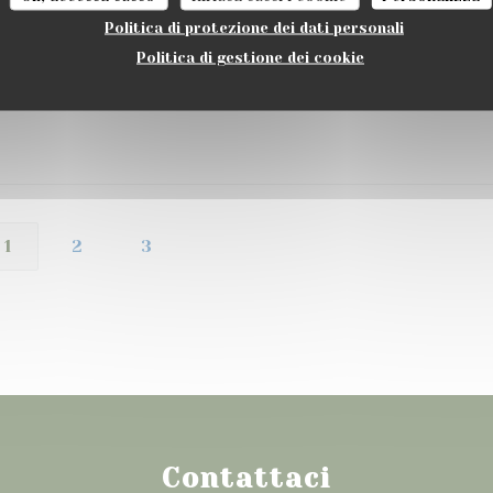
Politica di protezione dei dati personali
Politica di gestione dei cookie
Servizio
:
5
/5
Atmosfera
:
5
/5
Cucina
:
5
/5
Qualità / Prezzo
:
1
2
3
Contattaci