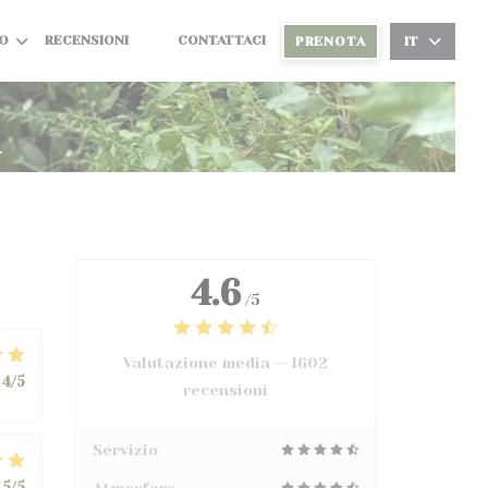
O
RECENSIONI
CONTATTACI
PRENOTA
IT
((APRE UNA NUOVA FINESTRA))
((APRE UNA NUOVA FINESTRA))
i
4.6
/5
Valutazione media —
1602
4
/5
recensioni
Servizio
5
/5