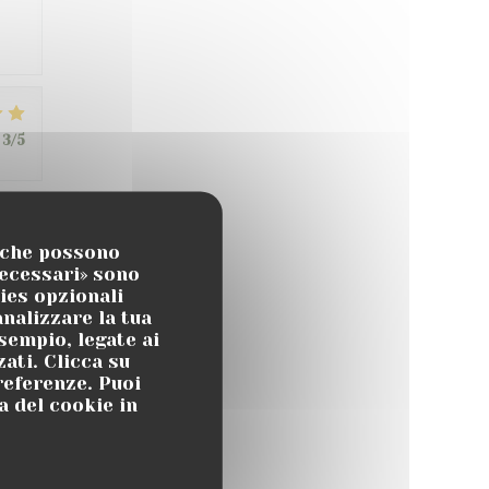
3
/5
4
/5
, che possono
necessari» sono
kies opzionali
nalizzare la tua
sempio, legate ai
5
/5
ati. Clicca su
preferenze. Puoi
a del cookie in