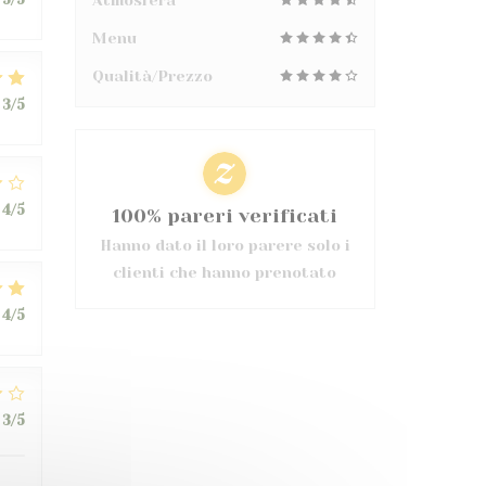
Atmosfera
Menu
Qualità/Prezzo
3
/5
4
/5
100% pareri verificati
Hanno dato il loro parere solo i
clienti che hanno prenotato
4
/5
3
/5