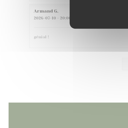
Armand
G
2026-07-10
- 20:00 - Ospiti 6
génial !