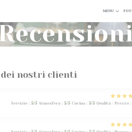
MENU
FOT
Recension
 dei nostri clienti
Servizio
:
5
/5
Atmosfera
:
5
/5
Cucina
:
5
/5
Qualità / Prezzo
:
Servizio
:
5
/5
Atmosfera
:
5
/5
Cucina
:
5
/5
Qualità / Prezzo
: