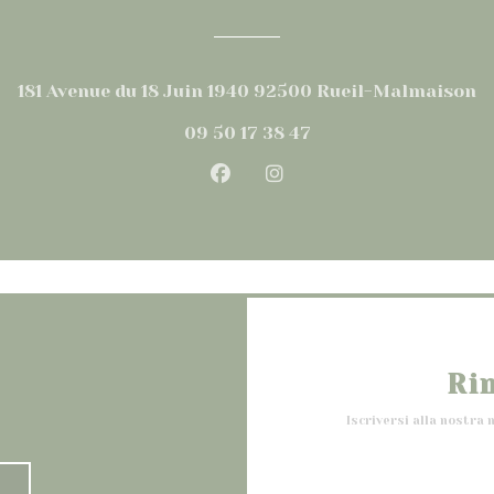
((
181 Avenue du 18 Juin 1940 92500 Rueil-Malmaison
09 50 17 38 47
Facebook ((apre una nuova
Instagram ((apre una
Ri
Iscriversi alla nostra