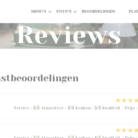
MENU'S
FOTO'S
BEOORDELINGEN
PLA
((OPENT 
((OPEN
Reviews
astbeoordelingen
Service
:
5
/5
Atmosfeer
:
5
/5
Keuken
:
5
/5
Kwaliteit / Prijs
:
Service
:
5
/5
Atmosfeer
:
5
/5
Keuken
:
4
/5
Kwaliteit / Prijs
: