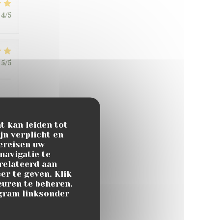
4
/5
5
/5
t kan leiden tot
jn verplicht en
ereisen uw
navigatie te
5
/5
erelateerd aan
er te geven. Klik
keuren te beheren.
ogram linksonder