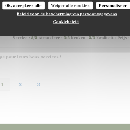
OK, accepteer alle
Weiger alle cookies
Personaliseer
Service
:
5
/5
Atmosfeer
:
4
/5
Keuken
:
4
/5
Kwaliteit / Prijs
:
Beleid voor de bescherming van persoonsgegevens
Cookiebeleid
Service
:
5
/5
Atmosfeer
:
5
/5
Keuken
:
5
/5
Kwaliteit / Prijs
:
ipe pour leurs bons services !
1
2
3