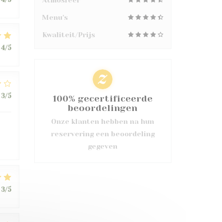
Atmosfeer
Menu's
Kwaliteit/Prijs
4
/5
3
/5
100% gecertificeerde
beoordelingen
Onze klanten hebben na hun
reservering een beoordeling
gegeven
3
/5