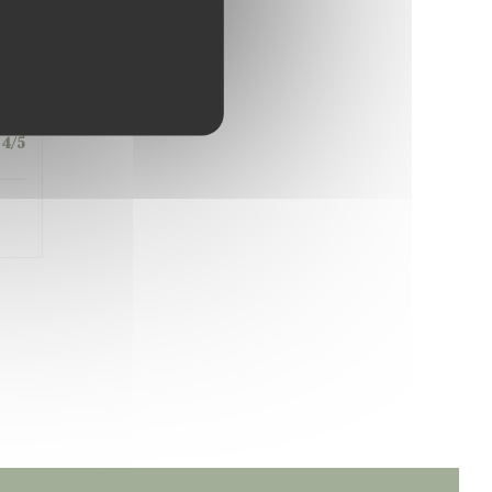
5
/5
4
/5