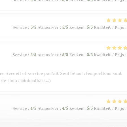
Service
:
5
/5
Atmosfeer
:
5
/5
Keuken
:
5
/5
Kwaliteit / Prijs
:
Service
:
5
/5
Atmosfeer
:
5
/5
Keuken
:
5
/5
Kwaliteit / Prijs
:
e Accueil et service parfait Seul bémol : les portions sont
 de thon : minimaliste ...)
Service
:
4
/5
Atmosfeer
:
4
/5
Keuken
:
5
/5
Kwaliteit / Prijs
: