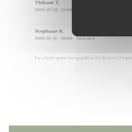
Thibaut
T
2026-07-12
- 12:00 - Gasten 2
Stephane
R
2026-07-11
- 20:00 - Gasten 4
Un régale pour nos papilles !et bravo à l équ