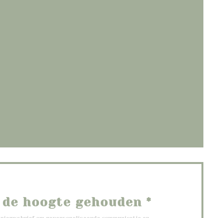
opent in een nieuw venster))
ieuw venster))
 een nieuw venster))
 de hoogte gehouden
*