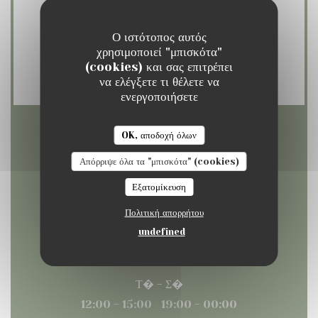
επαφή, Eurocard / Mastercard, Το
εστιατόριο TitresΤο εστιατόριο Titres,
Ο ιστότοπος αυτός
Μετρητά, Visa, Έλεγχοι, American Express,
χρησιμοποιεί "μπισκότα"
(cookies) και σας επιτρέπει
Χρεωστική κάρτα
να ελέγξετε τι θέλετε να
ενεργοποιήσετε
OK, αποδοχή όλων
Ώρες λειτουργίας
Απόρριψε όλα τα "μπισκότα" (cookies)
Εξατομίκευση
Πολιτική απορρήτου
Δευτέρα
undefined
12:00 - 15:00
19:00 - 22:00
•
Τ�
-
Σ�
12:00 - 15:00
19:00 - 00:00
•