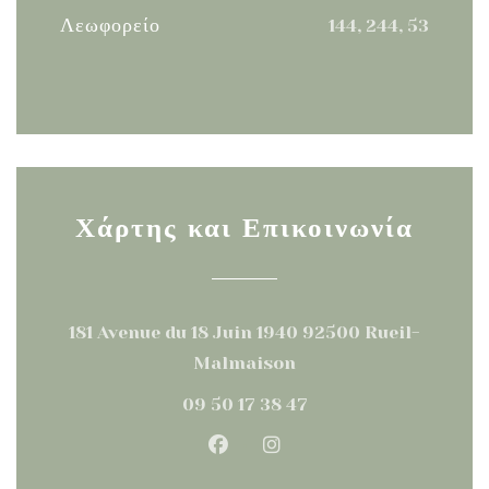
Λεωφορείο
144, 244, 53
Χάρτης και Επικοινωνία
181 Avenue du 18 Juin 1940 92500 Rueil-
((ανοίγει σε νέο παράθυρο)
Malmaison
09 50 17 38 47
Facebook ((ανοίγει σε νέο παρ
Instagram ((ανοίγει σε 