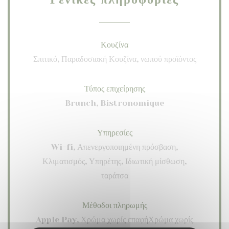
Κουζίνα
Σπιτικό, Παραδοσιακή Κουζίνα, νωπού προϊόντος
Τύπος επιχείρησης
Brunch, Bistronomique
Υπηρεσίες
Wi-fi, Απενεργοποιημένη πρόσβαση,
Κλιματισμός, Υπηρέτης, Ιδιωτική μίσθωση,
ταράτσα
Μέθοδοι πληρωμής
Apple Pay, Χρώμα χωρίς επαφήΧρώμα χωρίς