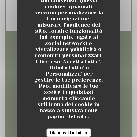
tuo consenso. Questi
Restaurant, Contanti, Visa, Assegni,
cookies opzionali
servono per analizzare la
American Express, Bancomat
tua navigazione,
misurare l'audience del
sito, fornire funzionalità
(ad esempio, legate ai
social network) o
Orari
visualizzare pubblicità o
contenuti personalizzati.
Clicca su 'Accetta tutto',
'Rifiuta tutto' o
'Personalizza' per
gestire le tue preferenze.
Lunedi
Puoi modificare le tue
12:00 - 15:00
19:00 - 22:00
•
scelte in qualsiasi
momento cliccando
sull'icona del cookie in
Mar
-
Sab
basso a sinistra delle
pagine del sito.
12:00 - 15:00
19:00 - 00:00
•
Ok, accetta tutto
Domenica