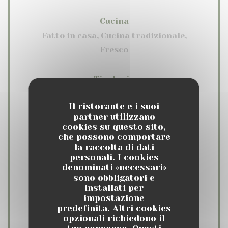
Cucina
Fatto in casa, Cucina tradizionale,
Fresco
Tipologia
Brunch, Bistronomique
Il ristorante e i suoi
partner utilizzano
Servizi
cookies su questo sito,
che possono comportare
Wifi, Accesso disabili, Aria
la raccolta di dati
condizionata, Valet, Privatizzazione,
personali. I cookies
Terrazzo
denominati «necessari»
sono obbligatori e
installati per
Metodo di pagamento
impostazione
predefinita. Altri cookies
Apple Pay, Contactless Payment,
opzionali richiedono il
Eurocard / Mastercard, Titoli