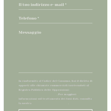
In conformità al Codice del Consumo, hai il diritto di
opporti alle chiamate commerciali iscrivendoti al
Registro Pubblico delle Opposizioni:
registrodelleopposizioni.it
. Per maggiori
informazioni sul trattamento dei tuoi dati, consulta
la nostra
informativa sulla privacy
.