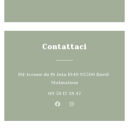
Contattaci
181 Avenue du 18 Juin 1940 92500 Rueil-
((apre una nuova fine
Malmaison
09 50 17 38 47
Facebook ((apre una nuova
Instagram ((apre una