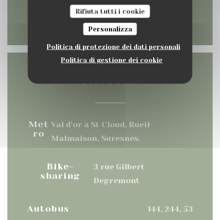
11:00 - 16:00
Rifiuta tutti i cookie
Personalizza
Politica di protezione dei dati personali
Politica di gestione dei cookie
Accesso
Met
Val d'or à St Cloud, Rueil-
ro
Malmaison, Suresnes.
Bike-
3 rue Gilbert
sharing
Degremont
Autobus
144, 244, 53