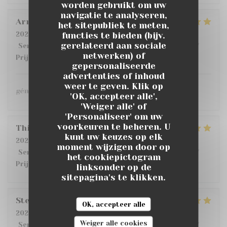
worden gebruikt om uw
navigatie te analyseren,
Armand
G
het sitepubliek te meten,
functies te bieden (bijv.
2026-07-10
- 20:00 - Gasten 6
gerelateerd aan sociale
Service
:
5
/5
Atmosfeer
:
5
/5
Keuken
:
5
/5
Kwaliteit /
netwerken) of
Prijs
:
5
/5
gepersonaliseerde
advertenties of inhoud
weer te geven. Klik op
génial !
'OK, accepteer alle',
'Weiger alle' of
'Personaliseer' om uw
voorkeuren te beheren. U
Thibaut
T
kunt uw keuzes op elk
2026-07-12
- 12:00 - Gasten 2
moment wijzigen door op
Service
:
5
/5
Atmosfeer
:
4
/5
Keuken
:
4
/5
Kwaliteit /
het cookiepictogram
Prijs
:
5
/5
linksonder op de
sitepagina's te klikken.
Stephane
R
OK, accepteer alle
2026-07-11
- 20:00 - Gasten 4
Weiger alle cookies
Service
:
5
/5
Atmosfeer
:
5
/5
Keuken
:
5
/5
Kwaliteit /