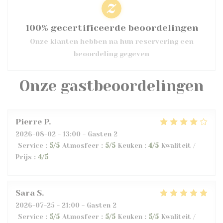
100% gecertificeerde beoordelingen
Onze klanten hebben na hun reservering een
beoordeling gegeven
Onze gastbeoordelingen
Pierre
P
2026-08-02
- 13:00 - Gasten 2
Service
:
5
/5
Atmosfeer
:
5
/5
Keuken
:
4
/5
Kwaliteit /
Prijs
:
4
/5
Sara
S
2026-07-25
- 21:00 - Gasten 2
Service
:
5
/5
Atmosfeer
:
5
/5
Keuken
:
5
/5
Kwaliteit /