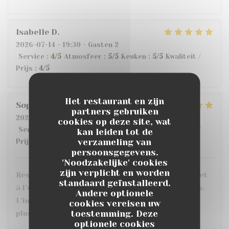
Isabelle
D
2026-07-14
- 19:30 - Gasten 2
Service
:
4
/5
Atmosfeer
:
5
/5
Keuken
:
5
/5
Kwaliteit /
Prijs
:
4
/5
Het restaurant en zijn
Sophie
C
partners gebruiken
2026-07-10
- 20:30 - Gasten 3
cookies op deze site, wat
Service
:
5
/5
Atmosfeer
:
5
/5
Keuken
:
5
/5
Kwaliteit /
kan leiden tot de
verzameling van
Prijs
:
5
/5
persoonsgegevens.
'Noodzakelijke' cookies
zijn verplicht en worden
Restaurant très sympa, personnel très agréable et
standaard geïnstalleerd.
à l’écoute. Les plats sont très bons et bien servis.
Andere optionele
L’intérieur est confortable avec le choix entre
cookies vereisen uw
toestemming. Deze
plusieurs ambiances et une grande terrasse.
optionele cookies