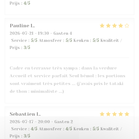
Prijs
:
4
/5
Pauline
L
2026-07-21
- 19:30 - Gasten 4
Service
:
5
/5
Atmosfeer
:
5
/5
Keuken
:
5
/5
Kwaliteit /
Prijs
:
3
/5
Cadre en terrasse très sympa : dans la verdure
Accueil et service parfait Seul bémol : les portions
sont vraiment très petites ... (j'avais pris le tataki
de thon : minimaliste ...)
Sebastien
L
2026-07-17
- 20:00 - Gasten 2
Service
:
4
/5
Atmosfeer
:
4
/5
Keuken
:
5
/5
Kwaliteit /
Prijs
:
3
/5