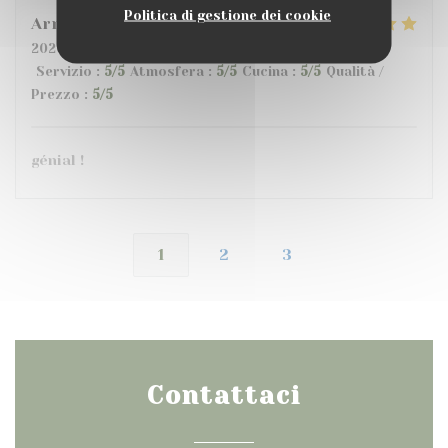
Politica di gestione dei cookie
Armand
G
2026-07-10
- 20:00 - Ospiti 6
Servizio
:
5
/5
Atmosfera
:
5
/5
Cucina
:
5
/5
Qualità /
Prezzo
:
5
/5
génial !
1
2
3
Contattaci