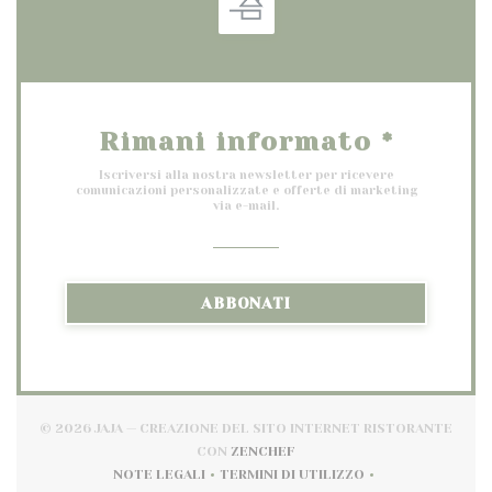
Rimani informato
*
Iscriversi alla nostra newsletter per ricevere
comunicazioni personalizzate e offerte di marketing
via e-mail.
ABBONATI
© 2026 JAJA — CREAZIONE DEL SITO INTERNET RISTORANTE
((APRE UNA NUOVA FINESTRA
CON
ZENCHEF
NOTE LEGALI
TERMINI DI UTILIZZO
((APRE UNA NUOVA FINESTRA))
((APRE UNA NUOVA FINESTR