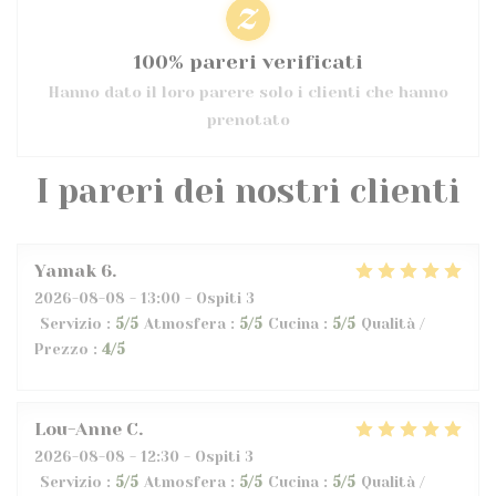
100% pareri verificati
Hanno dato il loro parere solo i clienti che hanno
prenotato
I pareri dei nostri clienti
Yamak
6
2026-08-08
- 13:00 - Ospiti 3
Servizio
:
5
/5
Atmosfera
:
5
/5
Cucina
:
5
/5
Qualità /
Prezzo
:
4
/5
Lou-Anne
C
2026-08-08
- 12:30 - Ospiti 3
Servizio
:
5
/5
Atmosfera
:
5
/5
Cucina
:
5
/5
Qualità /