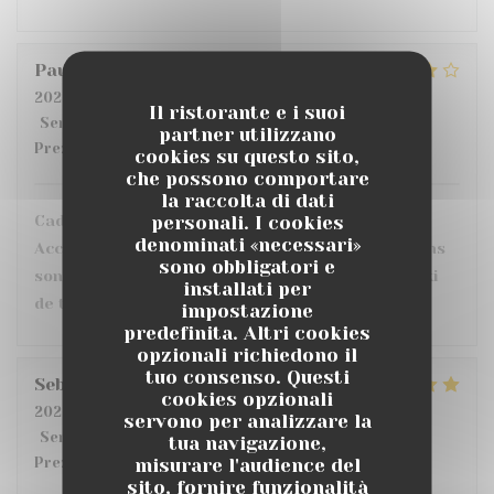
Pauline
L
2026-07-21
- 19:30 - Ospiti 4
Il ristorante e i suoi
Servizio
:
5
/5
Atmosfera
:
5
/5
Cucina
:
5
/5
Qualità /
partner utilizzano
Prezzo
:
3
/5
cookies su questo sito,
che possono comportare
la raccolta di dati
personali. I cookies
Cadre en terrasse très sympa : dans la verdure
denominati «necessari»
Accueil et service parfait Seul bémol : les portions
sono obbligatori e
sont vraiment très petites ... (j'avais pris le tataki
installati per
de thon : minimaliste ...)
impostazione
predefinita. Altri cookies
opzionali richiedono il
tuo consenso. Questi
Sebastien
L
cookies opzionali
2026-07-17
- 20:00 - Ospiti 2
servono per analizzare la
Servizio
:
4
/5
Atmosfera
:
4
/5
Cucina
:
5
/5
Qualità /
tua navigazione,
misurare l'audience del
Prezzo
:
3
/5
sito, fornire funzionalità