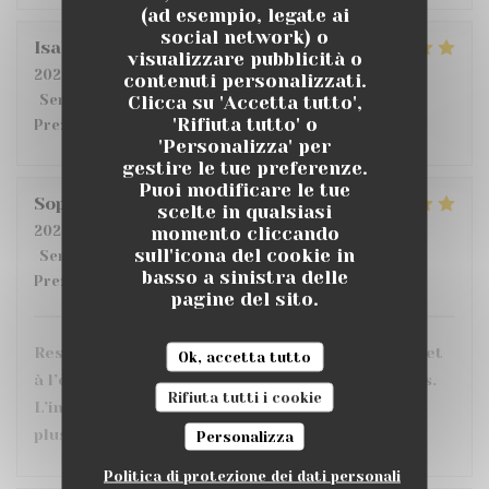
(ad esempio, legate ai
social network) o
Isabelle
D
visualizzare pubblicità o
2026-07-14
- 19:30 - Ospiti 2
contenuti personalizzati.
Clicca su 'Accetta tutto',
Servizio
:
4
/5
Atmosfera
:
5
/5
Cucina
:
5
/5
Qualità /
'Rifiuta tutto' o
Prezzo
:
4
/5
'Personalizza' per
gestire le tue preferenze.
Puoi modificare le tue
Sophie
C
scelte in qualsiasi
momento cliccando
2026-07-10
- 20:30 - Ospiti 3
sull'icona del cookie in
Servizio
:
5
/5
Atmosfera
:
5
/5
Cucina
:
5
/5
Qualità /
basso a sinistra delle
Prezzo
:
5
/5
pagine del sito.
Restaurant très sympa, personnel très agréable et
Ok, accetta tutto
à l’écoute. Les plats sont très bons et bien servis.
Rifiuta tutti i cookie
L’intérieur est confortable avec le choix entre
plusieurs ambiances et une grande terrasse.
Personalizza
Politica di protezione dei dati personali