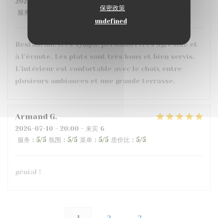
2026-07-10
- 20:30 - 来宾 3
保密政策
服务
:
5
/5
氛围
:
5
/5
菜单
:
5
/5
质价比
:
5
/5
undefined
Restaurant très sympa, personnel très agréable et
à l’écoute. Les plats sont très bons et bien servis.
L’intérieur est confortable avec le choix entre
plusieurs ambiances et une grande terrasse.
Armand
G
2026-07-10
- 20:00 - 来宾 6
服务
:
5
/5
氛围
:
5
/5
菜单
:
5
/5
质价比
:
5
/5
génial !
1
2
3