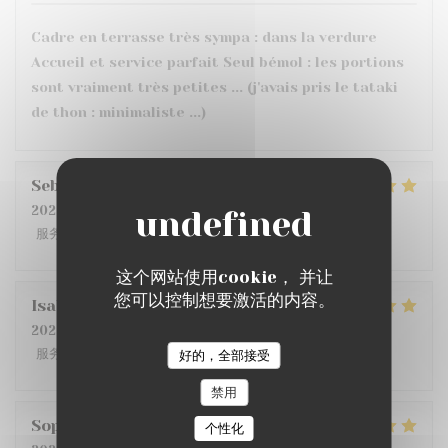
Cadre en terrasse très sympa : dans la verdure
Accueil et service parfait Seul bémol : les portions
sont vraiment très petites ... (j'avais pris le tataki
de thon : minimaliste ...)
Sebastien
L
2026-07-17
- 20:00 - 来宾 2
服务
:
4
/5
氛围
:
4
/5
菜单
:
5
/5
质价比
:
3
/5
这个网站使用cookie， 并让
您可以控制想要激活的内容。
Isabelle
D
2026-07-14
- 19:30 - 来宾 2
服务
:
4
/5
氛围
:
5
/5
菜单
:
5
/5
质价比
:
4
/5
好的，全部接受
禁用
Sophie
C
个性化