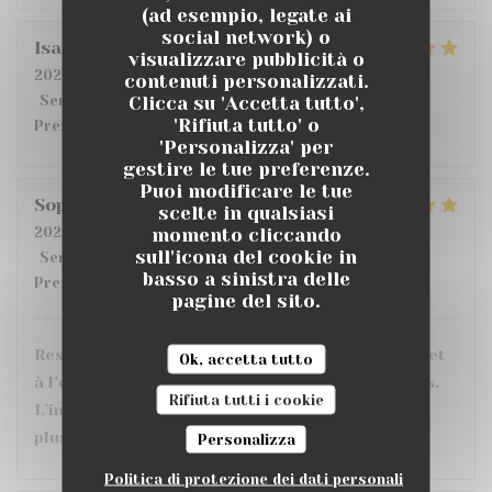
(ad esempio, legate ai
social network) o
Isabelle
D
visualizzare pubblicità o
2026-07-14
- 19:30 - Ospiti 2
contenuti personalizzati.
Clicca su 'Accetta tutto',
Servizio
:
4
/5
Atmosfera
:
5
/5
Cucina
:
5
/5
Qualità /
'Rifiuta tutto' o
Prezzo
:
4
/5
'Personalizza' per
gestire le tue preferenze.
Puoi modificare le tue
Sophie
C
scelte in qualsiasi
momento cliccando
2026-07-10
- 20:30 - Ospiti 3
sull'icona del cookie in
Servizio
:
5
/5
Atmosfera
:
5
/5
Cucina
:
5
/5
Qualità /
basso a sinistra delle
Prezzo
:
5
/5
pagine del sito.
Restaurant très sympa, personnel très agréable et
Ok, accetta tutto
à l’écoute. Les plats sont très bons et bien servis.
Rifiuta tutti i cookie
L’intérieur est confortable avec le choix entre
plusieurs ambiances et une grande terrasse.
Personalizza
Politica di protezione dei dati personali