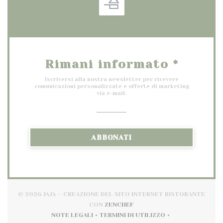
Rimani informato
*
Iscriversi alla nostra newsletter per ricevere
comunicazioni personalizzate e offerte di marketing
via e-mail.
ABBONATI
© 2026 JAJA — CREAZIONE DEL SITO INTERNET RISTORANTE
((APRE UNA NUOVA FINESTRA
CON
ZENCHEF
NOTE LEGALI
TERMINI DI UTILIZZO
((APRE UNA NUOVA FINESTRA))
((APRE UNA NUOVA FINESTR