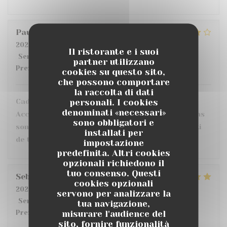
Pauline
L
2026-07-21
- 19:30 - Ospiti 4
Il ristorante e i suoi
Servizio
:
5
/5
Atmosfera
:
5
/5
Cucina
:
5
/5
Qualità /
partner utilizzano
Prezzo
:
3
/5
cookies su questo sito,
che possono comportare
la raccolta di dati
personali. I cookies
Cadre en terrasse très sympa : dans la verdure
denominati «necessari»
Accueil et service parfait Seul bémol : les portions
sono obbligatori e
sont vraiment très petites ... (j'avais pris le tataki
installati per
de thon : minimaliste ...)
impostazione
predefinita. Altri cookies
opzionali richiedono il
tuo consenso. Questi
Sebastien
L
cookies opzionali
2026-07-17
- 20:00 - Ospiti 2
servono per analizzare la
Servizio
:
4
/5
Atmosfera
:
4
/5
Cucina
:
5
/5
Qualità /
tua navigazione,
misurare l'audience del
Prezzo
:
3
/5
sito, fornire funzionalità