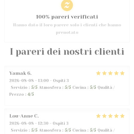
100% pareri verificati
Hanno dato il loro parere solo i clienti che hanno
prenotato
I pareri dei nostri clienti
Yamak
6
2026-08-08
- 13:00 - Ospiti 3
Servizio
:
5
/5
Atmosfera
:
5
/5
Cucina
:
5
/5
Qualità /
Prezzo
:
4
/5
Lou-Anne
C
2026-08-08
- 12:30 - Ospiti 3
Servizio
:
5
/5
Atmosfera
:
5
/5
Cucina
:
5
/5
Qualità /