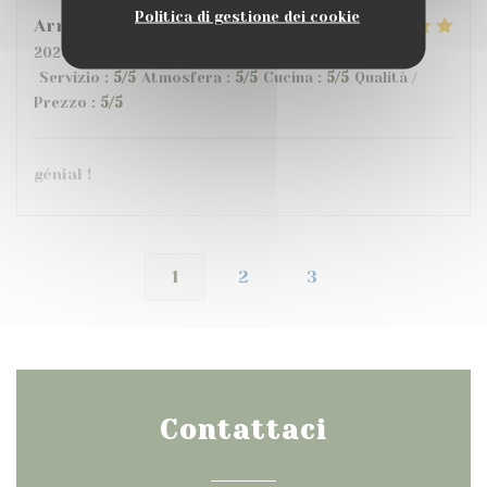
Politica di gestione dei cookie
Armand
G
2026-07-10
- 20:00 - Ospiti 6
Servizio
:
5
/5
Atmosfera
:
5
/5
Cucina
:
5
/5
Qualità /
Prezzo
:
5
/5
génial !
1
2
3
Contattaci