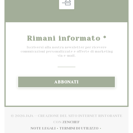
Rimani informato
*
Iscriversi alla nostra newsletter per ricevere
comunicazioni personalizzate e offerte di marketing
via e-mail.
ABBONATI
© 2026 JAJA — CREAZIONE DEL SITO INTERNET RISTORANTE
((APRE UNA NUOVA FINESTRA
CON
ZENCHEF
NOTE LEGALI
TERMINI DI UTILIZZO
((APRE UNA NUOVA FINESTRA))
((APRE UNA NUOVA FINESTR