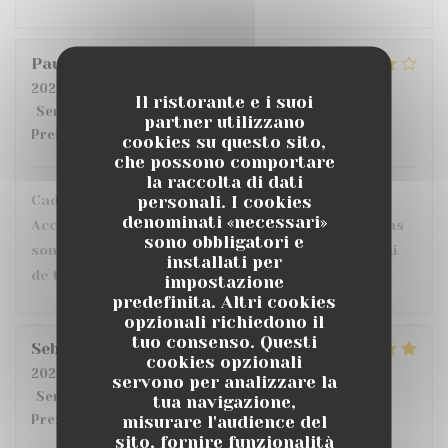
Pauline
L
2026-07-21
- 19:30 - Ospiti 4
Il ristorante e i suoi
Servizio
:
5
/5
Atmosfera
:
5
/5
Cucina
:
5
/5
Qualità /
partner utilizzano
Prezzo
:
3
/5
cookies su questo sito,
che possono comportare
la raccolta di dati
personali. I cookies
Cadre en terrasse très sympa : dans la verdure
denominati «necessari»
Accueil et service parfait Seul bémol : les portions
sono obbligatori e
sont vraiment très petites ... (j'avais pris le tataki
installati per
de thon : minimaliste ...)
impostazione
predefinita. Altri cookies
opzionali richiedono il
tuo consenso. Questi
Sebastien
L
cookies opzionali
2026-07-17
- 20:00 - Ospiti 2
servono per analizzare la
Servizio
:
4
/5
Atmosfera
:
4
/5
Cucina
:
5
/5
Qualità /
tua navigazione,
misurare l'audience del
Prezzo
:
3
/5
sito, fornire funzionalità