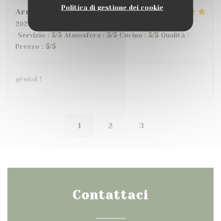
Politica di gestione dei cookie
Armand
G
2026-07-10
- 20:00 - Ospiti 6
Servizio
:
5
/5
Atmosfera
:
5
/5
Cucina
:
5
/5
Qualità /
Prezzo
:
5
/5
génial !
1
2
3
Contattaci