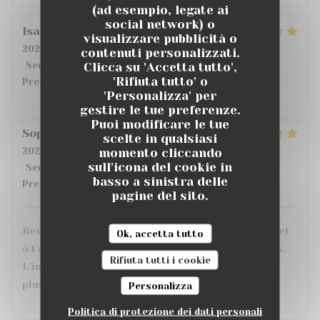
(ad esempio, legate ai
social network) o
Isabelle
D
visualizzare pubblicità o
2026-07-14
- 19:30 - Ospiti 2
contenuti personalizzati.
Clicca su 'Accetta tutto',
Servizio
:
4
/5
Atmosfera
:
5
/5
Cucina
:
5
/5
Qualità /
'Rifiuta tutto' o
Prezzo
:
4
/5
'Personalizza' per
gestire le tue preferenze.
Puoi modificare le tue
Sophie
C
scelte in qualsiasi
momento cliccando
2026-07-10
- 20:30 - Ospiti 3
sull'icona del cookie in
Servizio
:
5
/5
Atmosfera
:
5
/5
Cucina
:
5
/5
Qualità /
basso a sinistra delle
Prezzo
:
5
/5
pagine del sito.
Restaurant très sympa, personnel très agréable et
Ok, accetta tutto
à l’écoute. Les plats sont très bons et bien servis.
Rifiuta tutti i cookie
L’intérieur est confortable avec le choix entre
plusieurs ambiances et une grande terrasse.
Personalizza
Politica di protezione dei dati personali