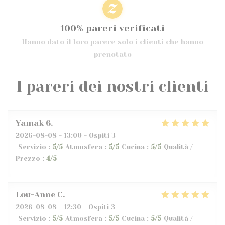
100% pareri verificati
Hanno dato il loro parere solo i clienti che hanno
prenotato
I pareri dei nostri clienti
Yamak
6
2026-08-08
- 13:00 - Ospiti 3
Servizio
:
5
/5
Atmosfera
:
5
/5
Cucina
:
5
/5
Qualità /
Prezzo
:
4
/5
Lou-Anne
C
2026-08-08
- 12:30 - Ospiti 3
Servizio
:
5
/5
Atmosfera
:
5
/5
Cucina
:
5
/5
Qualità /