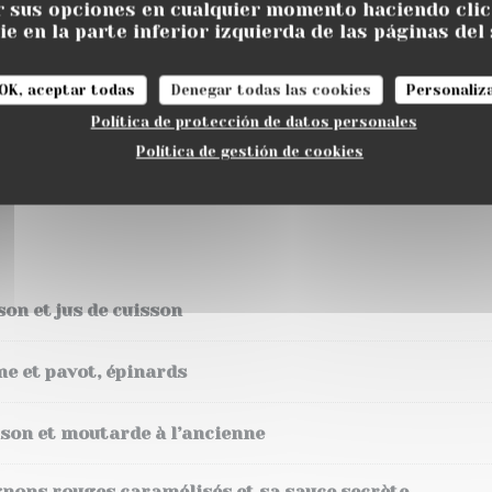
 sus opciones en cualquier momento haciendo clic 
é, œuf mollet, tomates cerises, vieux Rodez et croûtons
e en la parte inferior izquierda de las páginas del 
OK, aceptar todas
Denegar todas las cookies
Personaliz
omate, concombre et radis
Política de protección de datos personales
Política de gestión de cookies
es, melon, fêta, penne
on et jus de cuisson
me et pavot, épinards
ison et moutarde à l’ancienne
ignons rouges caramélisés et sa sauce secrète