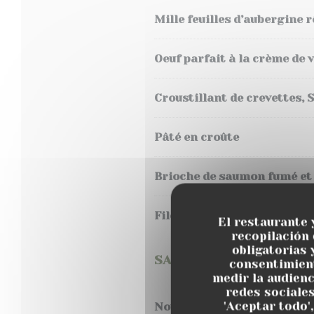
Mille feuilles d’aubergine r
Oeuf parfait à la crème de 
Croustillant de crevettes, S
Pâté en croûte
Brioche de saumon fumé e
Filet de Hareng à l’huile, 
El restaurante 
recopilación
obligatorias 
SALADES
consentimient
medir la audienc
redes sociales
'Aceptar todo'
Notre salade César