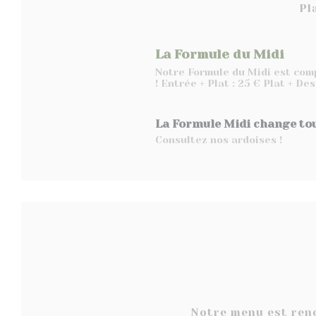
Pl
La Formule du Midi
Notre Formule du Midi est comp
! Entrée + Plat : 25 € Plat + De
La Formule Midi change tou
Consultez nos ardoises !
Notre menu est reno