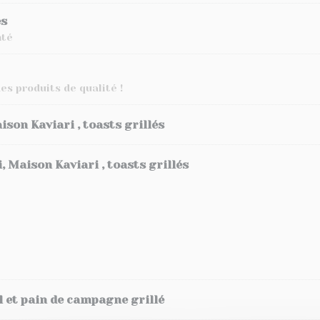
és
mté
es produits de qualité !
ison Kaviari , toasts grillés
 Maison Kaviari , toasts grillés
el et pain de campagne grillé