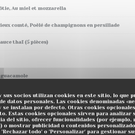
ôtie, Au miel et mozzarella
vieux comté, Poêlé de champignons en persillade
auce thaï (5 pièces)
t guacamole
Pommes tièdes
y sus socios utilizan cookies en este sitio, lo que p
 de datos personales. Las cookies denominadas «ne
y se instalan por defecto. Otras cookies opcionale
o. Estas cookies opcionales sirven para analizar 
ia del sitio, ofrecer funcionalidades (por ejemplo,
) o mostrar publicidad o contenidos personalizado
, 'Rechazar todo' o 'Personalizar' para gestionar su