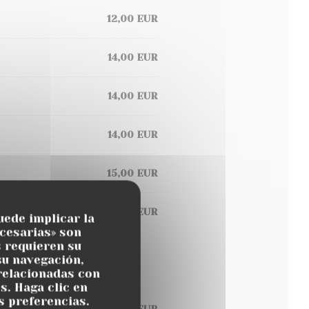
12,00 EUR
14,00 EUR
14,00 EUR
14,00 EUR
15,00 EUR
12,00 EUR
uede implicar la
cesarias» son
s requieren su
su navegación,
 relacionadas con
s. Haga clic en
s preferencias.
22,00 EUR