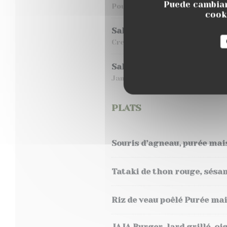
Puede cambiar
Poulet croustillant, lard grill
cooki
Salade fraicheur
Crevettes, pastèque, melon, t
Salade italienne
Jambon de pays, burrata, tomat
PLATS
Souris d’agneau, purée mais
Tataki de thon rouge, sésa
Riz de veau poêlé Purée ma
JAJA Burger, lard grillé, o