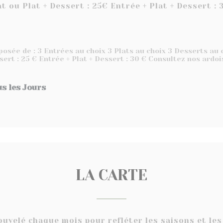
at ou Plat + Dessert : 25€ Entrée + Plat + Dessert : 
osée de : 3 Entrées au choix 3 Plats au choix 3 Desserts au c
ssert : 25 € Entrée + Plat + Dessert : 30 € Consultez nos ardoi
s les Jours
LA CARTE
uvelé chaque mois pour refléter les saisons et les