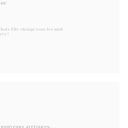
30€
hoix Elle change tous les midi
ses !
 nouveaux arrivages.